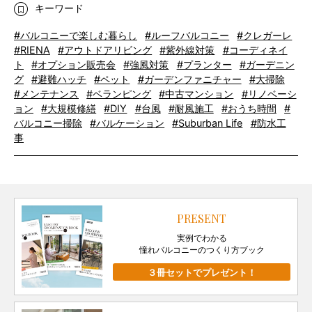
キーワード
#バルコニーで楽しむ暮らし
#ルーフバルコニー
#クレガーレ
#RIENA
#アウトドアリビング
#紫外線対策
#コーディネイ
ト
#オプション販売会
#強風対策
#プランター
#ガーデニン
グ
#避難ハッチ
#ペット
#ガーデンファニチャー
#大掃除
#メンテナンス
#ベランピング
#中古マンション
#リノベーシ
ョン
#大規模修繕
#DIY
#台風
#耐風施工
#おうち時間
#
バルコニー掃除
#バルケーション
#Suburban Life
#防水工
事
PRESENT
実例でわかる
憧れバルコニーのつくり方ブック
３冊セットでプレゼント！