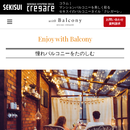
コラム｜
マンションバルコニーを美しく彩る
セキスイのバルコニータイル「クレガーレ」
お問い合わせ
資料請求
Enjoy with Balcony
憧れバルコニーをたのしむ