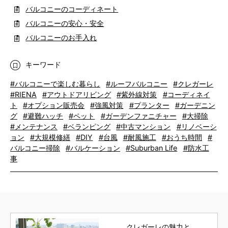
バルコニーのコーディネート
バルコニーの安心・安全
バルコニーのお手入れ
キーワード
#バルコニーで楽しむ暮らし
#ルーフバルコニー
#クレガーレ
#RIENA
#アウトドアリビング
#紫外線対策
#コーディネイ
ト
#オプション販売会
#強風対策
#プランター
#ガーデニン
グ
#避難ハッチ
#ペット
#ガーデンファニチャー
#大掃除
#メンテナンス
#ベランピング
#中古マンション
#リノベーシ
ョン
#大規模修繕
#DIY
#台風
#耐風施工
#おうち時間
#
バルコニー掃除
#バルケーション
#Suburban Life
#防水工
事
クレガーレの魅力と