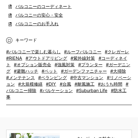
バルコニーのコーディネート
バルコニーの安心・安全
バルコニーのお手入れ
キーワード
#バルコニーで楽しむ暮らし
#ルーフバルコニー
#クレガーレ
#RIENA
#アウトドアリビング
#紫外線対策
#コーディネイ
ト
#オプション販売会
#強風対策
#プランター
#ガーデニン
グ
#避難ハッチ
#ペット
#ガーデンファニチャー
#大掃除
#メンテナンス
#ベランピング
#中古マンション
#リノベーシ
ョン
#大規模修繕
#DIY
#台風
#耐風施工
#おうち時間
#
バルコニー掃除
#バルケーション
#Suburban Life
#防水工
事