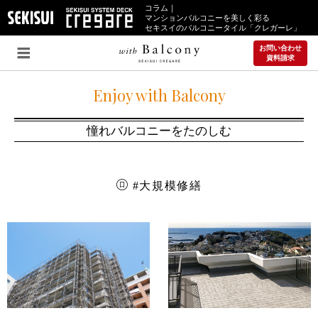
コラム｜
マンションバルコニーを美しく彩る
セキスイのバルコニータイル「クレガーレ」
お問い合わせ
資料請求
Enjoy with Balcony
憧れバルコニーをたのしむ
#大規模修繕