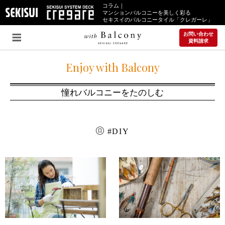
コラム｜
マンションバルコニーを美しく彩る
セキスイのバルコニータイル「クレガーレ」
お問い合わせ
資料請求
Enjoy with Balcony
憧れバルコニーをたのしむ
#DIY