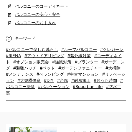
バルコニーのコーディネート
バルコニーの安心・安全
バルコニーのお手入れ
キーワード
#バルコニーで楽しむ暮らし
#ルーフバルコニー
#クレガーレ
#RIENA
#アウトドアリビング
#紫外線対策
#コーディネイ
ト
#オプション販売会
#強風対策
#プランター
#ガーデニン
グ
#避難ハッチ
#ペット
#ガーデンファニチャー
#大掃除
#メンテナンス
#ベランピング
#中古マンション
#リノベーシ
ョン
#大規模修繕
#DIY
#台風
#耐風施工
#おうち時間
#
バルコニー掃除
#バルケーション
#Suburban Life
#防水工
事