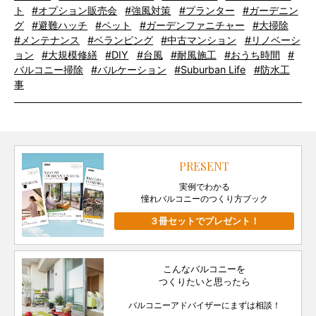
ト
#オプション販売会
#強風対策
#プランター
#ガーデニン
グ
#避難ハッチ
#ペット
#ガーデンファニチャー
#大掃除
#メンテナンス
#ベランピング
#中古マンション
#リノベーシ
ョン
#大規模修繕
#DIY
#台風
#耐風施工
#おうち時間
#
バルコニー掃除
#バルケーション
#Suburban Life
#防水工
事
PRESENT
実例でわかる
憧れバルコニーのつくり方ブック
３冊セットでプレゼント！
こんなバルコニーを
つくりたいと思ったら
バルコニーアドバイザーにまずは相談！