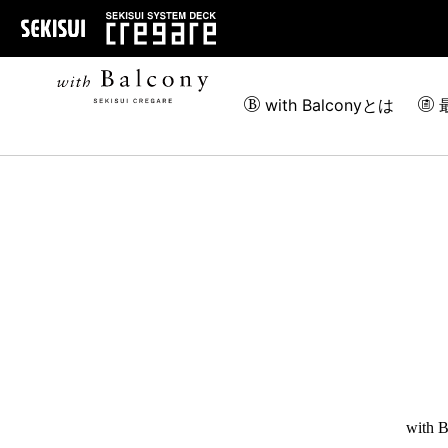
with Balconyとは
wit