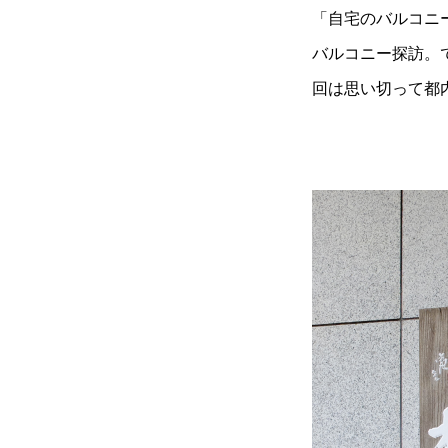
「自宅のバルコニ
バルコニー探訪。
回は思い切って都