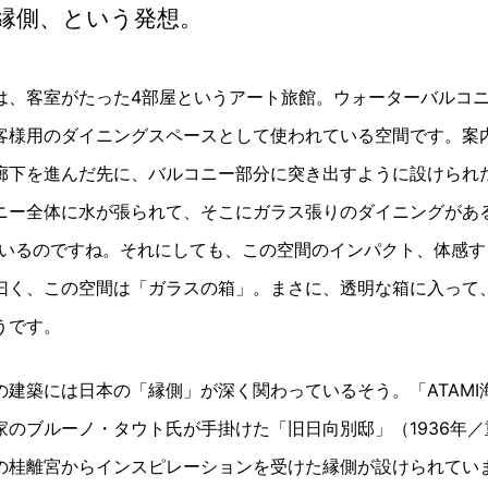
縁側、という発想。
楼」は、客室がたった4部屋というアート旅館。ウォーターバルコ
客様用のダイニングスペースとして使われている空間です。案
廊下を進んだ先に、バルコニー部分に突き出すように設けられ
ニー全体に水が張られて、そこにガラス張りのダイニングがある
ているのですね。それにしても、この空間のインパクト、体感す
曰く、この空間は「ガラスの箱」。まさに、透明な箱に入って
うです。
の建築には日本の「縁側」が深く関わっているそう。「ATAMI
家のブルーノ・タウト氏が手掛けた「旧日向別邸」（1936年
の桂離宮からインスピレーションを受けた縁側が設けられてい