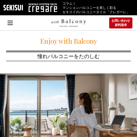
コラム｜
マンションバルコニーを美しく彩る
セキスイのバルコニータイル「クレガーレ」
お問い合わせ
資料請求
Enjoy with Balcony
憧れバルコニーをたのしむ