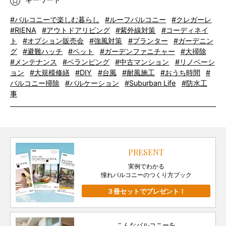
#バルコニーで楽しむ暮らし
#ルーフバルコニー
#クレガーレ
#RIENA
#アウトドアリビング
#紫外線対策
#コーディネイ
ト
#オプション販売会
#強風対策
#プランター
#ガーデニン
グ
#避難ハッチ
#ペット
#ガーデンファニチャー
#大掃除
#メンテナンス
#ベランピング
#中古マンション
#リノベーシ
ョン
#大規模修繕
#DIY
#台風
#耐風施工
#おうち時間
#
バルコニー掃除
#バルケーション
#Suburban Life
#防水工
事
PRESENT
実例でわかる
憧れバルコニーのつくり方ブック
３冊セットでプレゼント！
こんなバルコニーを