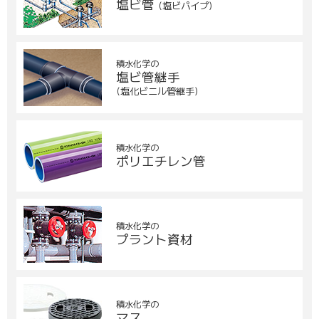
塩ビ管
(塩ビパイプ)
積水化学の
塩ビ管継手
(塩化ビニル管継手)
積水化学の
ポリエチレン管
積水化学の
プラント資材
積水化学の
マス