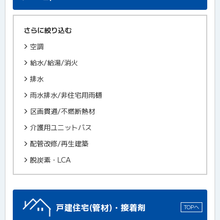
さらに絞り込む
空調
給水/給湯/消火
排水
雨水排水/非住宅用雨樋
区画貫通/不燃断熱材
介護用ユニットバス
配管改修/再生建築
脱炭素・LCA
戸建住宅(管材)・接着剤
TOPへ