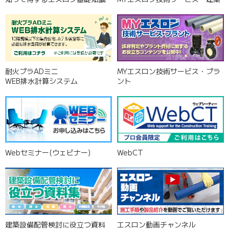
2026.07.22
NEW
クロスコネクション対策の配管識別ご提案リーフレット更新
2026.07.21
NEW
エスロハイパーAWチーズ分岐品揃え拡充リーフレット更新
耐火プラADミニ
MYエスロン技術サービス・プラ
WEB排水計算システム
ント
2026.07.14
NEW
エスロン耐火VPパイプ配管システムカタログ更新
Webセミナー(ウェビナー)
WebCT
建築設備配管検討に役立つ資料
エスロン動画チャンネル