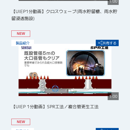
1:00
【UIEP1分動画】クロスウェーブ(雨水貯留槽、雨水貯
留浸透施設)
NEW
製品紹介
共有する
1:00
【UIEP 1分動画】SPR工法／複合管更生工法
NEW