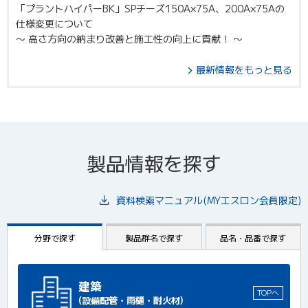
「プラントハイパーBK」SPチーズ150A×75A、200A×75Aの
仕様変更について
〜 高さ方向の納まり改善と施工性の向上に貢献！ 〜
最新情報をもっと見る
製品情報を探す
資料検索マニュアル(MYエスロン会員限定)
分野で探す
製品群名で探す
品名・品番で探す
建築
TOPへ
(設備配管・雨樋・耐火材)