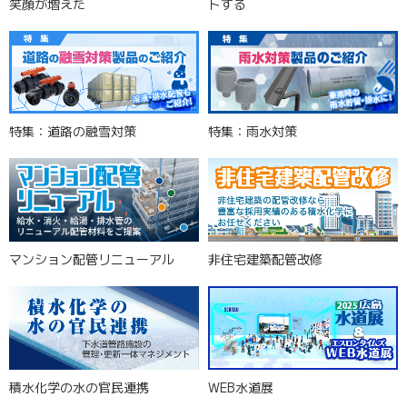
笑顔が増えた
トする
特集：道路の融雪対策
特集：雨水対策
マンション配管リニューアル
非住宅建築配管改修
積水化学の水の官民連携
WEB水道展