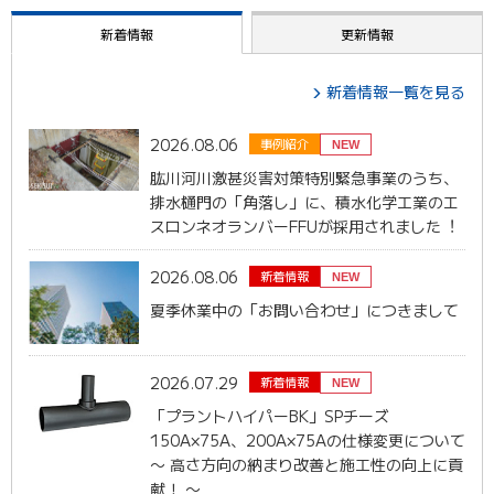
新着情報
更新情報
新着情報一覧を見る
2026.08.06
事例紹介
NEW
肱川河川激甚災害対策特別緊急事業のうち、
排⽔樋⾨の「⾓落し」に、積⽔化学⼯業のエ
スロンネオランバーFFUが採⽤されました︕
2026.08.06
新着情報
NEW
夏季休業中の「お問い合わせ」につきまして
2026.07.29
新着情報
NEW
「プラントハイパーBK」SPチーズ
150A×75A、200A×75Aの仕様変更について
〜 高さ方向の納まり改善と施工性の向上に貢
献！ 〜