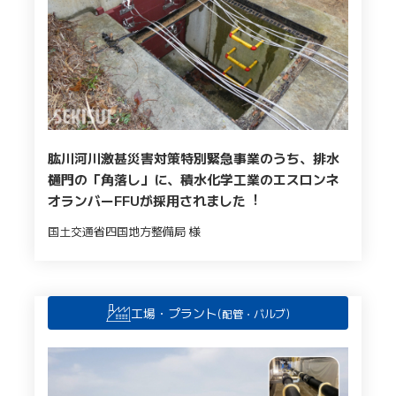
肱川河川激甚災害対策特別緊急事業のうち、排⽔
樋⾨の「⾓落し」に、積⽔化学⼯業のエスロンネ
オランバーFFUが採⽤されました︕
国⼟交通省四国地⽅整備局 様
工場・プラント
(配管・バルブ)