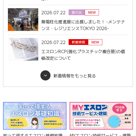
2026.07.22
展示会
NEW
無電柱化推進展に出展しました！ -メンテナ
ンス・レジリエンスTOKYO 2026-
2026.07.22
新着情報
NEW
エスロンRCP(強化プラスチック複合管)の価
格改定について
新着情報をもっと見る
2026.07.29
NEW
RCP施工ハンドブック更新
2026.07.29
NEW
エスロンRCP施工要領書更新
知って得するエスロン基礎知識
MYエスロン技術サービス・建築