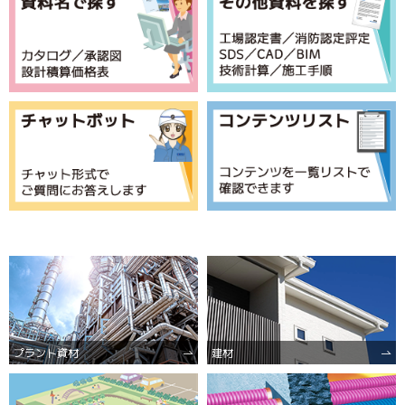
例：エスロハイパーAW、下水道用エスロンパイプ
例：TS継手 エルボ、ハイスイマス 90L
プラント資材
建材