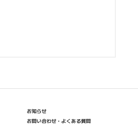
お知らせ
お問い合わせ・よくある質問