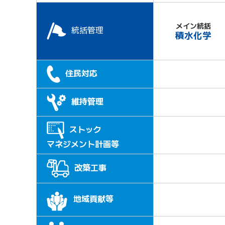
メイン統括
統括管理
積水化学
住民対応
維持管理
ストック
マネジメント計画等
改築工事
地域貢献等