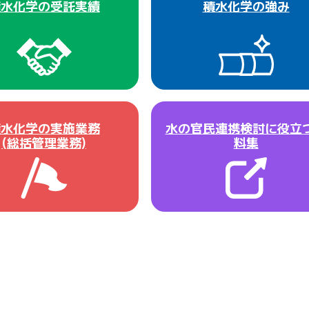
積水化学の受託実績
積水化学の強み
積水化学の実施業務
水の官民連携検討に役立
(総括管理業務)
料集