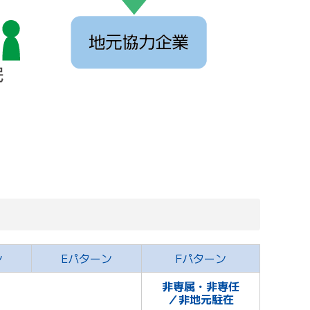
ン
Eパターン
Fパターン
非専属・非専任
／非地元駐在