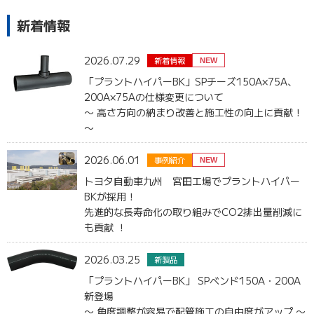
新着情報
2026.07.29
新着情報
NEW
「プラントハイパーBK」SPチーズ150A×75A、
200A×75Aの仕様変更について
〜 高さ方向の納まり改善と施工性の向上に貢献！
〜
2026.06.01
事例紹介
NEW
トヨタ自動車九州 宮田工場でプラントハイパー
BKが採用！
先進的な長寿命化の取り組みでCO2排出量削減に
も貢献 ！
2026.03.25
新製品
「プラントハイパーBK」 SPベンド150A・200A
新登場
〜 角度調整が容易で配管施工の自由度がアップ 〜