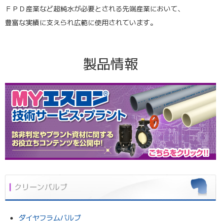
ＦＰＤ産業など超純水が必要とされる先端産業において、
豊富な実績に支えられ広範に使用されています。
製品情報
ダイヤフラムバルブ