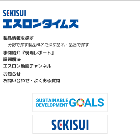
製品情報を探す
分野で探す
製品群名で探す
品名・品番で探す
事例紹介『現場レポート』
課題解決
エスロン動画チャンネル
お知らせ
お問い合わせ・よくある質問