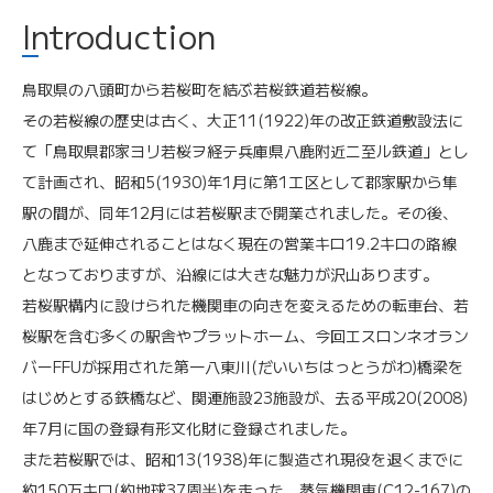
Introduction
鳥取県の八頭町から若桜町を結ぶ若桜鉄道若桜線。
その若桜線の歴史は古く、大正11(1922)年の改正鉄道敷設法に
て「鳥取県郡家ヨリ若桜ヲ経テ兵庫県八鹿附近ニ至ル鉄道」とし
て計画され、昭和5(1930)年1月に第1工区として郡家駅から隼
駅の間が、同年12月には若桜駅まで開業されました。その後、
八鹿まで延伸されることはなく現在の営業キロ19.2キロの路線
となっておりますが、沿線には大きな魅力が沢山あります。
若桜駅構内に設けられた機関車の向きを変えるための転車台、若
桜駅を含む多くの駅舎やプラットホーム、今回エスロンネオラン
バーFFUが採用された第一八東川(だいいちはっとうがわ)橋梁を
はじめとする鉄橋など、関連施設23施設が、去る平成20(2008)
年7月に国の登録有形文化財に登録されました。
また若桜駅では、昭和13(1938)年に製造され現役を退くまでに
約150万キロ(約地球37周半)を走った、蒸気機関車(C12-167)の