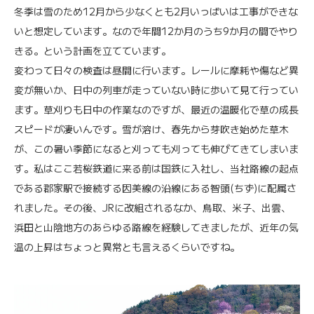
冬季は雪のため12月から少なくとも2月いっぱいは工事ができな
いと想定しています。なので年間12か月のうち9か月の間でやり
きる。という計画を立てています。
変わって日々の検査は昼間に行います。レールに摩耗や傷など異
変が無いか、日中の列車が走っていない時に歩いて見て行ってい
ます。草刈りも日中の作業なのですが、最近の温暖化で草の成長
スピードが凄いんです。雪が溶け、春先から芽吹き始めた草木
が、この暑い季節になると刈っても刈っても伸びてきてしまいま
す。私はここ若桜鉄道に来る前は国鉄に入社し、当社路線の起点
である郡家駅で接続する因美線の沿線にある智頭(ちず)に配属さ
れました。その後、JRに改組されるなか、鳥取、米子、出雲、
浜田と山陰地方のあらゆる路線を経験してきましたが、近年の気
温の上昇はちょっと異常とも言えるくらいですね。