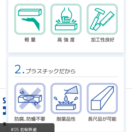
2.
プラスチックだから
製品情報を探す
#05 若桜鉄道
分野で探す
製品群名で探す
品名・品番で探す