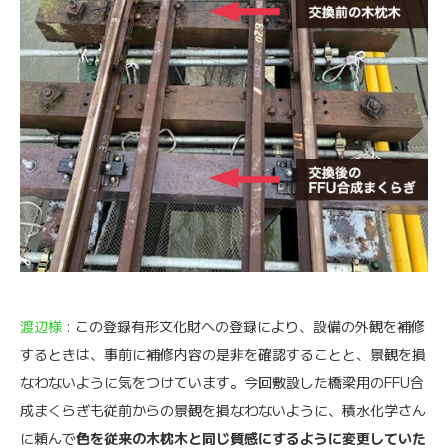
渡辺様
: この登録有形文化財への登録により、設備の外観を補修
するときは、事前に補修内容の是非を確認することと、景観を損
なわないように気をつけています。今回敷設した橋梁用のFFU合
成まくらぎも従前からの景観を損なわないように、積水化学さん
に頼んで
色を従来の木枕木と同じ質感にするように変更していた