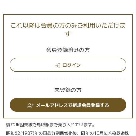
これ以降は会員の方のみご利用いただけま
す
Interview
文化財としての景観と歴史を守る
会員登録済みの方
———まずは、若桜鉄道様についてお教えくだ
ログイン
さい
未登録の方
渡辺様
: 若桜鉄道若桜線は鳥取県東部にあるJR西日本、因美線の
郡家(こおげ)駅から分岐し、若桜駅までの19.2キロを約30分で
メールアドレスで新規会員登録する
結ぶ路線です。駅数は8駅で、若桜駅のみが有人駅となってお
り、その他は無人駅です。平日の運行本数は13往復で、うち6往
復がJR因美線で鳥取駅まで乗り入れています。
昭和62(1987)年の国鉄分割民営化後、同年の10月に若桜鉄道株