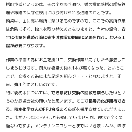
橋側歩道というのは、その字が表す通り、橋の横に鉄橋の維持管
理や線路の保守点検用に取り付けられる通路のことです。
橋梁は、主に高い場所に架けるものですので、ここでの高所作業
は危険も多く、枕木を取り替えるとなりますと、当社の場合、
安
全に作業を進める為に先ずは橋梁の側面に足場を作る。という工
程が必要
になります。
作業の準備の為にお金を掛けて、交換作業が完了したら撤去して
しまうわけです。例えば橋梁の枕木1本が悪くなった。というこ
とで、交換する為にまた足場を組んで・・・となりますと、正
直、費用的に苦しいのです。
特に橋枕木については、
できるだけ交換の回数を減らしたい
とい
うのが鉄道会社の願いだと思います。そこで
長寿命化が期待でき
る、積水化学さんのFFU合成まくらぎ
を採用させていただきまし
た。まだ2～3年くらいしか経過していませんが、現状で全く問
題ないですよ。メンテナンスフリーとまではいきませんが、ほぼ