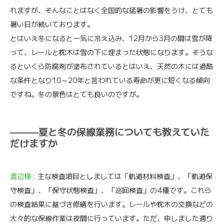
れますが、そんなことはなく全国的な猛暑の影響をうけ、とても
暑い日が続いております。
とはいえ冬になると一気に冷え込み、12月から3月の間は雪が降
って、レールと枕木は雪の下に埋まった状態になります。そうな
るといくら防腐剤が塗布されているとはいえ、天然の木には過酷
な条件となり10～20年と言われている寿命が更に短くなる傾向
ですね。冬の景色はとても良いのですが。
———夏と冬の保線業務についても教えていた
だけますか
渡辺様
: 主な検査項目としましては「軌道材料検査」、「軌道保
守検査」、「保守状態検査」、「巡回検査」の4種です。これら
の検査結果に基づき修繕を行います。レールや枕木の交換などの
大々的な保線作業は夜間に行っています。ただ、申しました通り