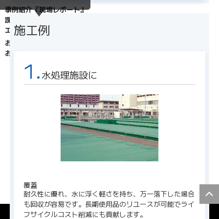
事例紹介『現場レポート』
課題解決
施工例
エスロン動画チャンネル
お知らせ
お問い合わせ・よくある質問
1.
水処理施設に
個人情報保護方針
企業情報開示方針
企業行動指針
製品安全自主行動指針
ウェブサイトポリシー
資料データのご利用条件
動画利用に関する免責事項
覆蓋
コンテンツリスト
耐久性に優れ、水に浮く軽さを持ち、万一落下した場合
も回収が容易です。長期使用品のリユースが可能でライ
© 2026 SEKISUI CHEMICAL Co.,Ltd.
フサイクルコスト削減にも貢献します。