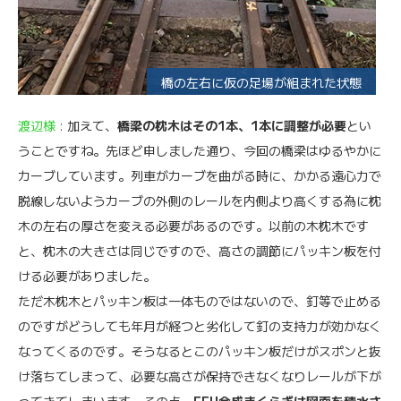
橋の左右に仮の足場が組まれた状態
渡辺様
: 加えて、
橋梁の枕木はその1本、1本に調整が必要
とい
うことですね。先ほど申しました通り、今回の橋梁はゆるやかに
カーブしています。列車がカーブを曲がる時に、かかる遠心力で
脱線しないようカーブの外側のレールを内側より高くする為に枕
木の左右の厚さを変える必要があるのです。以前の木枕木です
と、枕木の大きさは同じですので、高さの調節にパッキン板を付
ける必要がありました。
ただ木枕木とパッキン板は一体ものではないので、釘等で止める
のですがどうしても年月が経つと劣化して釘の支持力が効かなく
なってくるのです。そうなるとこのパッキン板だけがスポンと抜
け落ちてしまって、必要な高さが保持できなくなりレールが下が