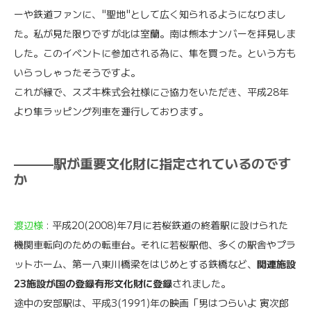
ーや鉄道ファンに、"聖地"として広く知られるようになりまし
た。私が見た限りですが北は室蘭。南は熊本ナンバーを拝見しま
した。このイベントに参加される為に、隼を買った。という方も
いらっしゃったそうですよ。
これが縁で、スズキ株式会社様にご協力をいただき、平成28年
より隼ラッピング列車を運行しております。
———駅が重要文化財に指定されているのです
か
渡辺様
: 平成20(2008)年7月に若桜鉄道の終着駅に設けられた
機関車転向のための転車台。それに若桜駅他、多くの駅舎やプラ
ットホーム、第一八東川橋梁をはじめとする鉄橋など、
関連施設
23施設が国の登録有形文化財に登録
されました。
途中の安部駅は、平成3(1991)年の映画「男はつらいよ 寅次郎