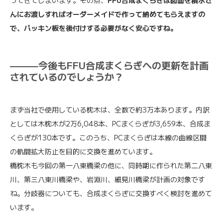
ってきてしまいます。その点、
FFU合成まくらぎは図面を積水さ
んにお渡しすればオーダーメイドで作って納めてもらえますの
で、パッキン板を後付けする必要がなく安心ですね。
———今後もFFU合成まくらぎへの更新を計画
されているのでしょうか？
まず当社で使用している枕木は、全数で約3万本あります。内訳
としては木枕木が2万6,048本、PCまくらぎが3,659本、合成ま
くらぎが130本です。このうち、PCまくらぎは本線の曲線区間
の軌間拡大防止を目的に交換を進めています。
橋枕木も今回の第一八東橋梁の他に、同時期に作られた第二八東
川、第三八東川橋梁や、岩淵川、細見川橋梁が計画の対象です
ね。分岐器についても、合成まくらぎに交換すべく検討を進めて
います。