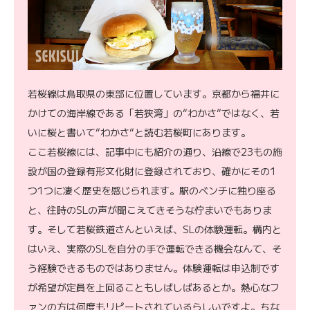
若桜線は鳥取県の東部に位置しています。京都から福井に
かけての海岸線である「若狭湾」の“わかさ”ではなく、若
いに桜と書いて“わかさ“と読む若桜町にあります。
ここ若桜線には、記事中にも紹介の通り、沿線で23もの施
設が国の登録有形文化財に登録されており、確かにその1
つ1つに凄く歴史を感じられます。駅のベンチに独り座る
と、往時のSLの声が聞こえてきそうな佇まいでもありま
す。そして若桜鉄道さんといえば、SLの体験運転。構内と
はいえ、実際のSLを自分の手で運転できる機会なんて、そ
う経験できるものではありません。体験運転は申込制です
が希望が定員を上回ることもしばしばあるとか。熱心なフ
ァンの方は何度もリピートされているらしいですよ。ちな