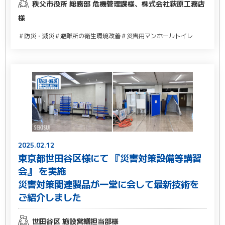
秩父市役所 総務部 危機管理課様、株式会社萩原工務店
様
＃防災・減災
＃避難所の衛生環境改善
＃災害用マンホールトイレ
2025.02.12
東京都世⽥⾕区様にて 『災害対策設備等講習
会』 を実施
災害対策関連製品が⼀堂に会して最新技術を
ご紹介しました
世田谷区 施設営繕担当部様