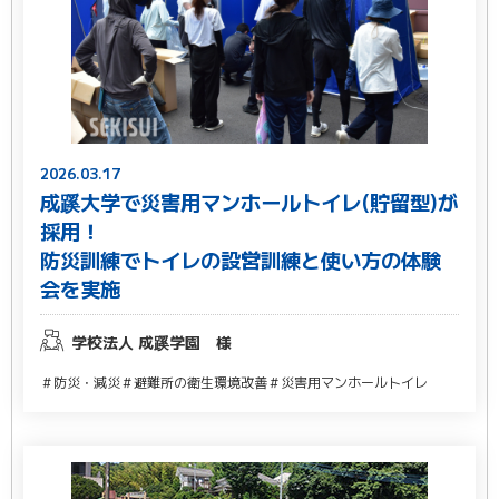
2026.03.17
成蹊大学で災害用マンホールトイレ(貯留型)が
採用！
防災訓練でトイレの設営訓練と使い方の体験
会を実施
学校法人 成蹊学園 様
＃防災・減災
＃避難所の衛生環境改善
＃災害用マンホールトイレ