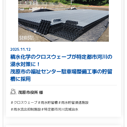
2025.11.12
積水化学のクロスウェーブが特定都市河川の
浸水対策に！
茂原市の福祉センター駐車場整備工事の貯留
槽に採用
茂原市役所 様
＃クロスウェーブ
＃雨水貯留槽
＃雨水貯留浸透施設
＃雨水流出抑制施設
＃特定都市河川流域治水