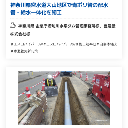
神奈川県営水道大山地区で青ポリ管の配水
管・給水一体化を施工
神奈川県 企業庁酒匂川水系ダム管理事務所様、豊建設
株式会社様
＃エスロハイパーJW
＃エスロハイパーAW
＃施工効率化
＃自治体財政
＃水道管更新対策