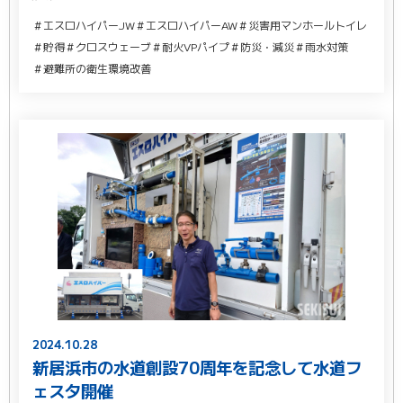
＃エスロハイパーJW
＃エスロハイパーAW
＃災害用マンホールトイレ
＃貯得
＃クロスウェーブ
＃耐火VPパイプ
＃防災・減災
＃雨水対策
＃避難所の衛生環境改善
2024.10.28
新居浜市の水道創設70周年を記念して水道フ
ェスタ開催