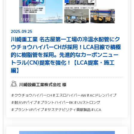
2025.09.25
川崎重工業 名古屋第一工場の冷温水配管にク
ウチョウハイパーCHが採用！LCA目線で積極
的に樹脂管を採用。先進的なカーボンニュー
トラル(CN)提案を強化！【LCA提案・施工
編】
川崎設備工業株式会社 様
＃クウチョウハイパーCH
＃エスロハイパーAW
＃ACドレンパイプ
＃耐火VPパイプ
＃プラントハイパーBK
＃UVストロング
＃プラントVPパイプ
＃サステナビリティ貢献製品
＃LCA