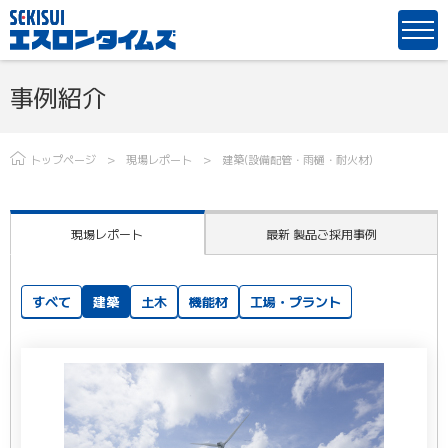
事例紹介
トップページ
現場レポート
建築(設備配管・雨樋・耐火材)
現場レポート
最新 製品ご採用事例
すべて
建築
土木
機能材
工場・プラント