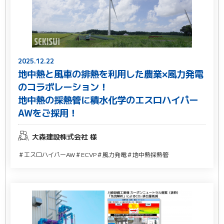
2025.12.22
地中熱と風車の排熱を利用した農業×風力発電
のコラボレーション！
地中熱の採熱管に積水化学のエスロハイパー
AWをご採用！
大森建設株式会社 様
＃エスロハイパーAW
＃ECVP
＃風力発電
＃地中熱採熱管