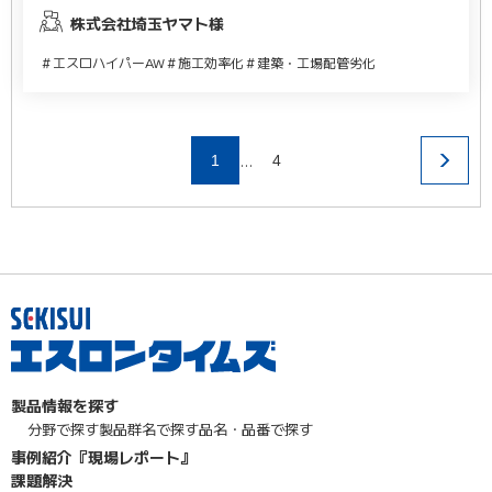
株式会社埼⽟ヤマト様
＃エスロハイパーAW
＃施工効率化
＃建築・工場配管劣化
…
1
4
製品情報を探す
分野で探す
製品群名で探す
品名・品番で探す
事例紹介『現場レポート』
課題解決