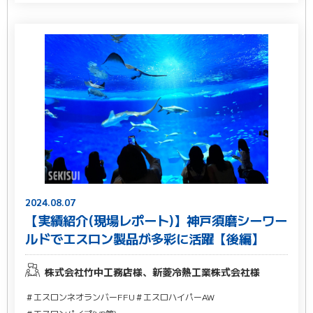
2024.08.07
【実績紹介(現場レポート)】神戸須磨シーワー
ルドでエスロン製品が多彩に活躍【後編】
株式会社竹中工務店様、新菱冷熱工業株式会社様
＃エスロンネオランバーFFU
＃エスロハイパーAW