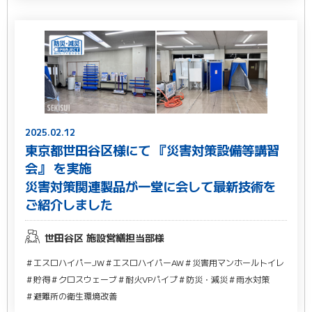
2025.02.12
東京都世⽥⾕区様にて 『災害対策設備等講習
会』 を実施
災害対策関連製品が⼀堂に会して最新技術を
ご紹介しました
世田谷区 施設営繕担当部様
＃エスロハイパーJW
＃エスロハイパーAW
＃災害用マンホールトイレ
＃貯得
＃クロスウェーブ
＃耐火VPパイプ
＃防災・減災
＃雨水対策
＃避難所の衛生環境改善