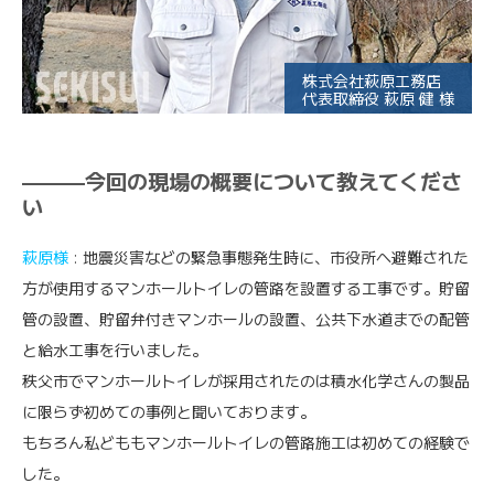
株式会社萩原工務店
代表取締役 萩原 健 様
———今回の現場の概要について教えてくださ
い
萩原様
: 地震災害などの緊急事態発生時に、市役所へ避難された
方が使用するマンホールトイレの管路を設置する工事です。貯留
管の設置、貯留弁付きマンホールの設置、公共下水道までの配管
と給水工事を行いました。
秩父市でマンホールトイレが採用されたのは積水化学さんの製品
に限らず初めての事例と聞いております。
もちろん私どももマンホールトイレの管路施工は初めての経験で
した。