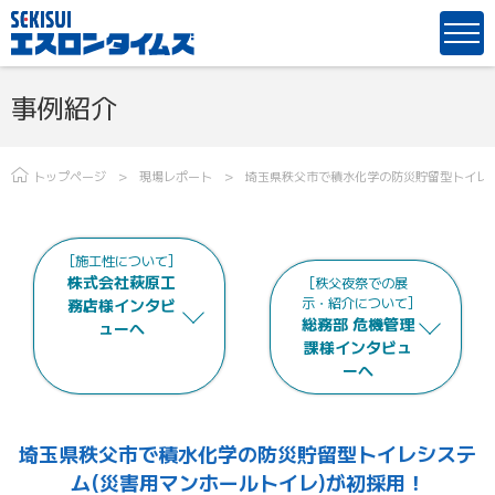
事例紹介
トップページ
現場レポート
埼玉県秩父市で積水化学の防災貯留型トイレ
[施工性について]
株式会社萩原工
[秩父夜祭での展
示・紹介について]
務店様インタビ
総務部 危機管理
ューへ
課様インタビュ
ーへ
埼玉県秩父市で積水化学の
防災貯留型トイレシステ
ム(災害用マンホールトイレ)が初採用！