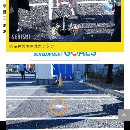
事例紹介『現場レポート』
課題解決
エスロン動画チャンネル
お知らせ
お問い合わせ・よくある質問
貯留弁の開閉はカンタン！
個人情報保護方針
企業情報開示方針
企業行動指針
製品安全自主行動指針
ウェブサイトポリシー
資料データのご利用条件
動画利用に関する免責事項
コンテンツリスト
© 2026 SEKISUI CHEMICAL Co.,Ltd.