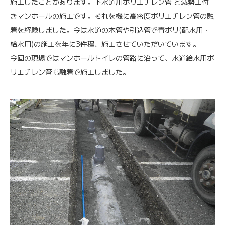
施工したことがあります。下水道用ポリエチレン管 と減勢工付
きマンホールの施工です。それを機に高密度ポリエチレン管の融
着を経験しました。今は水道の本管や引込管で青ポリ(配水用・
給水用)の施工を年に3件程、施工させていただいています。
今回の現場ではマンホールトイレの管路に沿って、水道給水用ポ
リエチレン管も融着で施工しました。