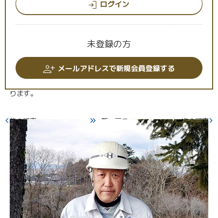
ログイン
萩原様
: 私どもは主に秩父市を中心に公共事業の工事を請けてお
ります。その中でも、土木工事、水道工事、舗装工事等をメイン
未登録の方
に扱っております。
常々、工事内容に不適切なことがないよう、また工期設計など、
メールアドレスで新規会員登録する
関係の方に十分なものを提供できるように心掛けて工事をしてお
ります。
前の記事
一覧へ戻る
次の記事