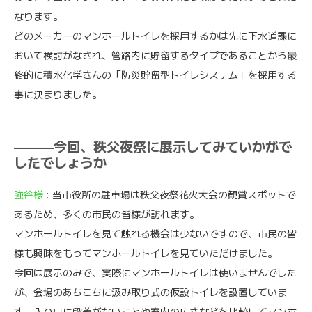
なります。
どのメーカーのマンホールトイレを採用するかは先に下水道課に
おいて検討がなされ、管路内に貯留するタイプであることから最
終的に積水化学さんの「防災貯留型トイレシステム」を採用する
事に決まりました。
———今回、秩父夜祭に展示してみていかがで
したでしょうか
強谷様
: 当市役所の駐車場は秩父夜祭花火大会の観賞スポットで
あるため、多くの市民の皆様が訪れます。
マンホールトイレを見て触れる機会は少ないですので、市民の皆
様も興味をもってマンホールトイレを見ていただけました。
今回は展示のみで、実際にマンホールトイレは使いませんでした
が、会場のあちこちに汲み取り式の仮設トイレを設置していま
す。入り口に段差がないことや室内の広さなどを比較してマンホ