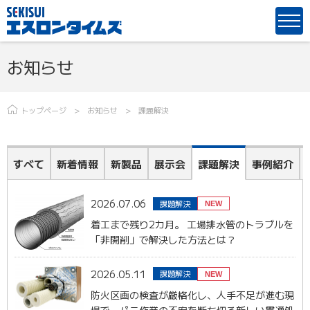
お知らせ
トップページ
お知らせ
課題解決
すべて
新着情報
新製品
展示会
課題解決
事例紹介
2026.07.06
課題解決
NEW
着工まで残り2カ月。 工場排水管のトラブルを
「非開削」で解決した方法とは？
2026.05.11
課題解決
NEW
防火区画の検査が厳格化し、人手不足が進む現
場で、パテ作業の不安を断ち切る新しい貫通処