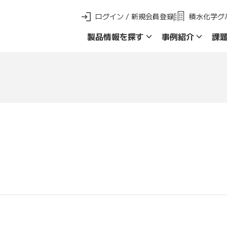
ログイン / 新規会員登録
積水化学グ
製品情報を探す
事例紹介
課
新 製品ご採用事例
製品群名で探す
品名・品番で探