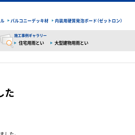
イル
バルコニーデッキ材
内装用硬質発泡ボード（ゼットロン）
施工事例ギャラリー
住宅用雨とい
大型建物用雨とい
した
ました。