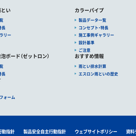
雨とい
カラーパイプ
覧
製品データ一覧
特長
コンセプト・特長
ラリー
施工事例ギャラリー
設計基準
ご注意
泡ボード（ゼットロン）
おすすめ情報
覧
雨とい排水計算
特長
エスロン雨といの歴史
せ
フォーム
行動指針
製品安全自主行動指針
ウェブサイトポリシー
資料