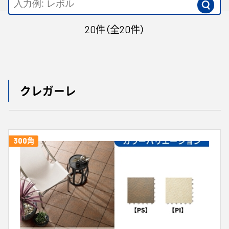
20
件（全
20
件）
クレガーレ
300角