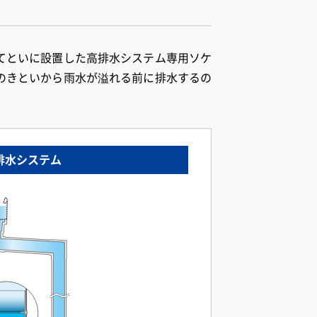
てといに設置した高排水システム専用ソケ
のきといから雨水が溢れる前に排水するの
排水システム