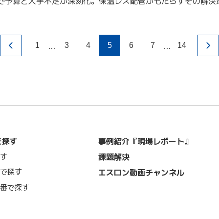
で予算と人手不足が深刻化。保温レス配管がもたらすその解決
…
…
1
3
4
5
6
7
14
を探す
事例紹介『現場レポート』
課題解決
す
で探す
エスロン動画チャンネル
番で探す