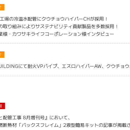
介
一工場の冷温水配管にクウチョウハイパーCHが採用！
の取り組みによりサステナビリティ貢献製品を多数採用！
業様・カワサキライフコーポレーション様インタビュー
介
BUILDINGにて耐火VPパイプ、エスロハイパーAW、クウチョ
報
と配管工事 8月増刊号』において、
燃断熱材「パックスフレイム」2液型簡易キットの記事が掲載