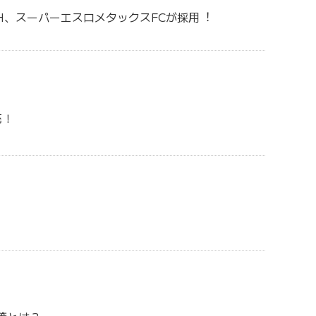
H、スーパーエスロメタックスFCが採⽤︕
充！