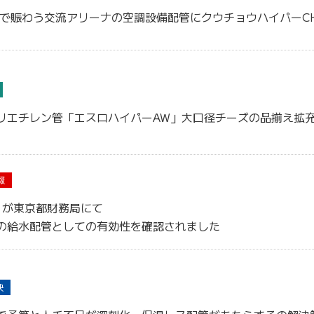
動で賑わう交流アリーナの空調設備配管にクウチョウハイパーC
リエチレン管「エスロハイパーAW」大口径チーズの品揃え拡
報
』が東京都財務局にて
の給水配管としての有効性を確認されました
決