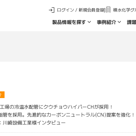
ログイン / 新規会員登録
積水化学グ
製品情報を探す
事例紹介
課
新 製品ご採用事例
製品群名で探す
品名・品番で探
介
一工場の冷温水配管にクウチョウハイパーCHが採用！
脂管を採用。先進的なカーボンニュートラル(CN)提案を強化！
】：川崎設備工業様インタビュー