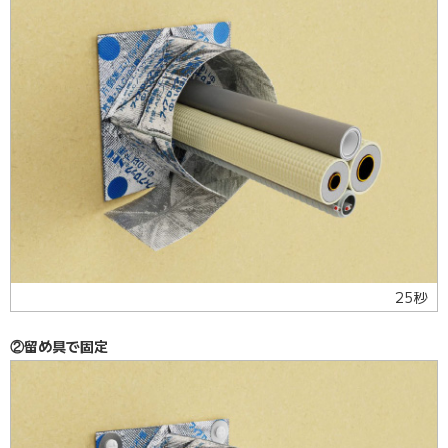
25秒
②留め具で固定