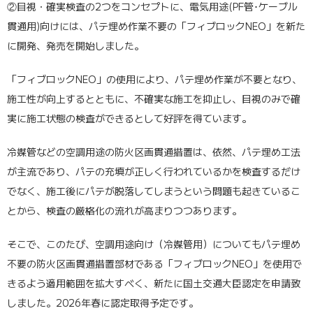
②目視・確実検査の2つをコンセプトに、電気用途(PF管･ケーブル
貫通用)向けには、パテ埋め作業不要の「フィブロックNEO」を新た
に開発、発売を開始しました。
「フィブロックNEO」の使用により、パテ埋め作業が不要となり、
施工性が向上するとともに、不確実な施工を抑止し、目視のみで確
実に施工状態の検査ができるとして好評を得ています。
冷媒管などの空調用途の防火区画貫通措置は、依然、パテ埋め工法
が主流であり、パテの充填が正しく行われているかを検査するだけ
でなく、施工後にパテが脱落してしまうという問題も起きているこ
とから、検査の厳格化の流れが高まりつつあります。
そこで、このたび、空調用途向け（冷媒管用）についてもパテ埋め
不要の防火区画貫通措置部材である「フィブロックNEO」を使用で
きるよう適用範囲を拡大すべく、新たに国土交通大臣認定を申請致
しました。2026年春に認定取得予定です。