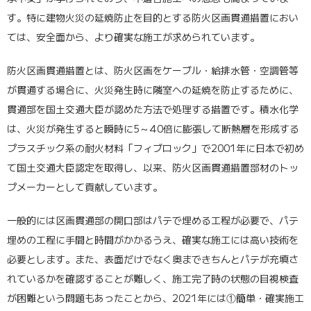
す。特に建物火災の延焼防止を目的とする防火区画貫通措置におい
ては、安全面から、より確実な施工が求められています。
防火区画貫通措置とは、防火区画をケーブル・給排水管・空調管等
が貫通する場合に、火災発生時に隣室への延焼を防止するために、
貫通部を国土交通大臣が認めた方法で処理する措置です。積水化学
は、火災が発生すると瞬時に5～40倍に膨張して断熱層を形成する
プラスチック系の耐火材料「フィブロック」で2001年に日本で初め
て国土交通大臣認定を取得し、以来、防火区画貫通措置部材のトッ
プメーカーとして貢献しています。
一般的には区画貫通部の開口部はパテで埋める工程が必要で、パテ
埋めの工程に手間と時間がかかるうえ、確実な施工には高い技術を
必要とします。また、表面だけでなく奥まできちんとパテが充填さ
れているかを確認することが難しく、施工完了時の状態の目視検査
が困難という問題もあったことから、2021年には①簡単・確実施工