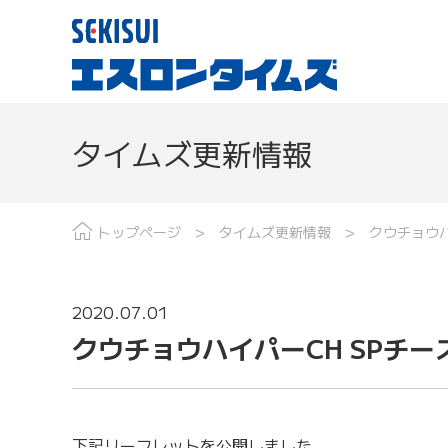
タイムズ更新情報
現場レポート
分野で探す
最
トップページ
タイムズ更新情報
クウチョウハ
2020.07.01
クウチョウハイパーCH SPチ
下記リーフレットを公開しました