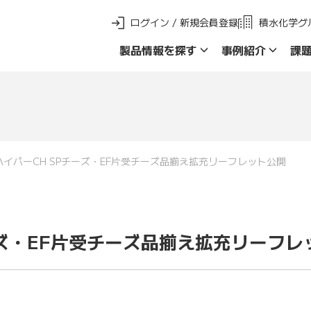
ログイン / 新規会員登録
積水化学グ
製品情報を探す
事例紹介
課
新 製品ご採用事例
製品群名で探す
品名・品番で探
イパーCH SPチーズ・EF片受チーズ品揃え拡充リーフレット公開
ーズ・EF片受チーズ品揃え拡充リーフレ