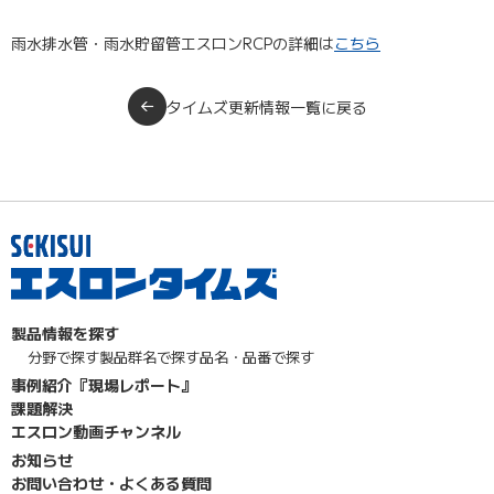
雨水排水管・雨水貯留管エスロンRCPの詳細は
こちら
タイムズ更新情報一覧に戻る
製品情報を探す
分野で探す
製品群名で探す
品名・品番で探す
事例紹介『現場レポート』
課題解決
エスロン動画チャンネル
お知らせ
お問い合わせ・よくある質問