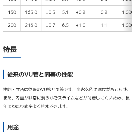
マス用関連製品承認図
150
165.0
±0.5
5.1
+0.8
0.8
4,000
ツールコード：02236 [pdf]（5,568.99 KB）
ダウンロードする
200
216.0
±0.7
6.5
+1.0
1.1
4,000
ブックマーク
特長
※「ダウンロードする」の上で右クリック⇒「リンクのアドレスをコ
ピー」を選択するとURLをコピーできます。
従来のVU管と同等の性能
性能・寸法は従来のVU管と同等です、半永久的に腐食がおこらず、
また、内面が非常に滑らかでスライムなどが付着しにくいため、長
年にわたり効率よく排水できます。
用途