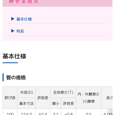
押せる目次
マス総合カタログ
#表紙横-WEB版
※「ダウンロードする」の上で右クリック⇒「リンクのアドレスをコ
ツールコード：05451 [pdf]（44,644.68 KB）
ツールコード：06280 [pdf]（402.10 KB）
ピー」を選択するとURLをコピーできます。
ダウンロードする
ダウンロードする
基本仕様
ブックマーク
ブックマーク
特長
※「ダウンロードする」の上で右クリック⇒「リンクのアドレスをコ
リサイクル三層パイプ(RS-VU)承認図_リサイクル硬質ポリ塩化ビ
ピー」を選択するとURLをコピーできます。
ニル三層管(JIS Ｋ 9797)
ツールコード：02135 [pdf]（163.21 KB）
基本仕様
ダウンロードする
ブックマーク
管の規格
建物配管用エスロンパイプ承認図
ツールコード：02116 [pdf]（3,081.04 KB）
外径(D)
全体厚さ(T)
内・外層厚さ
ダウンロードする
呼び径
許容差
長さ(
(t)標準
基本寸法
最小
許容差
ブックマーク
100
114.0
±0.4
3.1
+0.8
0.5
4,000