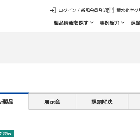
ログイン / 新規会員登録
積水化学グ
製品情報を探す
事例紹介
課
新 製品ご採用事例
製品群名で探す
品名・品番で探
新製品
展示会
課題解決
新製品