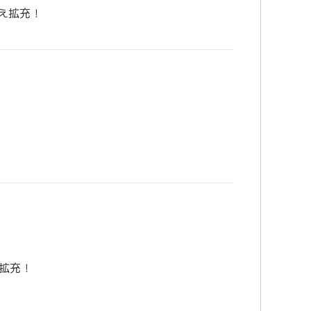
え拡充！
拡充！