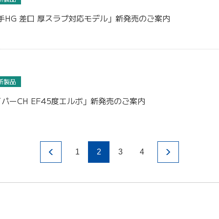
手HG 差口 厚スラブ対応モデル」新発売のご案内
新製品
パーCH EF45度エルボ」新発売のご案内
1
2
3
4