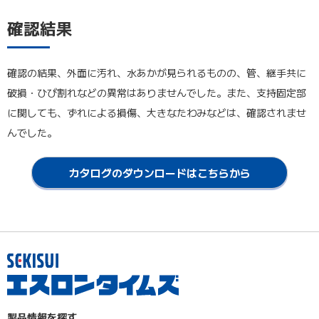
確認結果
確認の結果、外面に汚れ、水あかが見られるものの、管、継手共に
破損・ひび割れなどの異常はありませんでした。また、支持固定部
に関しても、ずれによる損傷、大きなたわみなどは、確認されませ
んでした。
カタログのダウンロードはこちらから
製品情報を探す