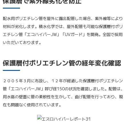
保護層で紫外線劣化を防止
配水用ポリエチレン管を屋外に露出配管した場合、紫外線等により
材料が劣化します。積水化学では、屋外配管も可能な保護層付ポリ
エチレン管「エコハイパーJW」「UVガード」を開発。全国で採用
いただいております。
保護層付ポリエチレン管の経年変化確認
２００５年３月に布設し、１２年が経過した保護層付ポリエチレン
管「エコハイパーJW」呼び径150の状況を確認しました。配管は、
用水路の壁面に管の柔軟性を生かして、曲げ配管を行っており、現
在も問題なく使用されています。