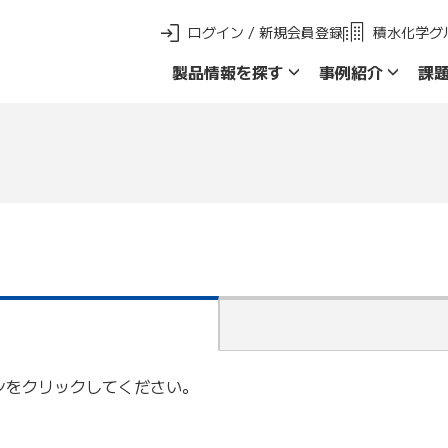
ログイン / 新規会員登録
積水化学グ
製品情報を探す
事例紹介
課
新 製品ご採用事例
製品群名で探す
品名・品番で探
ンをクリックしてください。