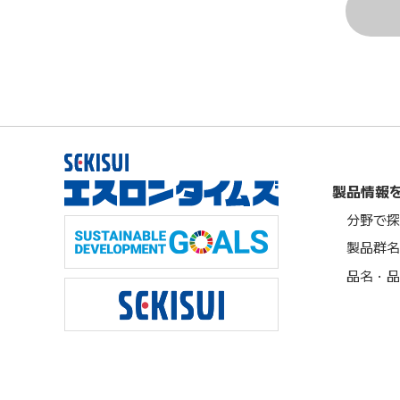
製品情報
分野で探
製品群名
品名・品