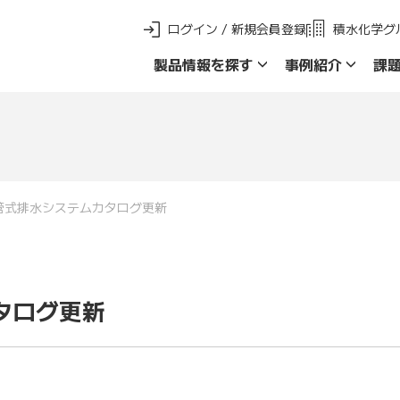
ログイン / 新規会員登録
積水化学グ
製品情報を探す
事例紹介
課
新 製品ご採用事例
製品群名で探す
品名・品番で探
管式排水システムカタログ更新
タログ更新