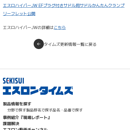
エスロハイパーJW EFプラグ付きサドル用サドルかんたんクランプ
リーフレット公開
エスロハイパーJWの詳細は
こちら
タイムズ更新情報一覧に戻る
製品情報を探す
分野で探す
製品群名で探す
品名・品番で探す
事例紹介『現場レポート』
課題解決
エスロン動画チャンネル