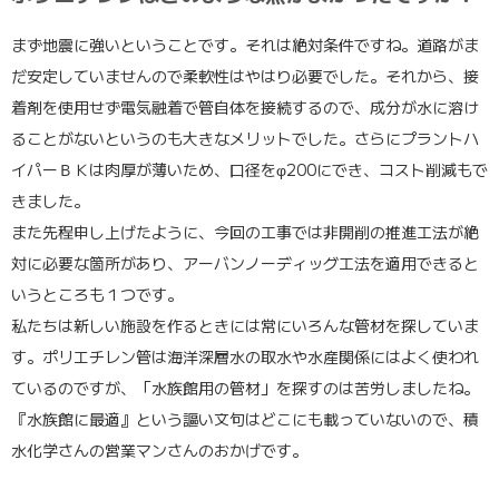
まず地震に強いということです。それは絶対条件ですね。道路がま
だ安定していませんので柔軟性はやはり必要でした。それから、接
着剤を使用せず電気融着で管自体を接続するので、成分が水に溶け
ることがないというのも大きなメリットでした。さらにプラントハ
イパーＢＫは肉厚が薄いため、口径をφ200にでき、コスト削減もで
きました。
また先程申し上げたように、今回の工事では非開削の推進工法が絶
対に必要な箇所があり、アーバンノーディッグ工法を適用できると
いうところも１つです。
私たちは新しい施設を作るときには常にいろんな管材を探していま
す。ポリエチレン管は海洋深層水の取水や水産関係にはよく使われ
ているのですが、「水族館用の管材」を探すのは苦労しましたね。
『水族館に最適』という謳い文句はどこにも載っていないので、積
水化学さんの営業マンさんのおかげです。