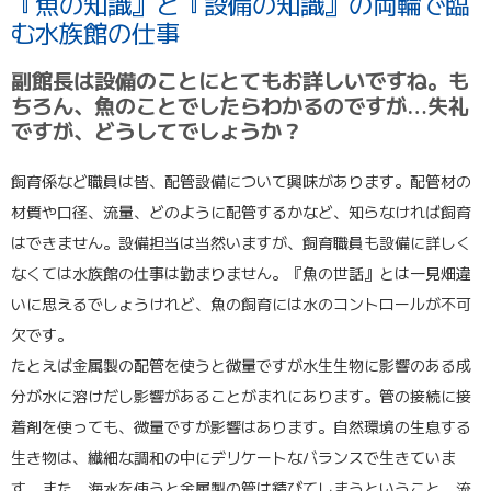
『魚の知識』と『設備の知識』の両輪で臨
む水族館の仕事
副館長は設備のことにとてもお詳しいですね。も
ちろん、魚のことでしたらわかるのですが…失礼
ですが、どうしてでしょうか？
飼育係など職員は皆、配管設備について興味があります。配管材の
材質や口径、流量、どのように配管するかなど、知らなければ飼育
はできません。設備担当は当然いますが、飼育職員も設備に詳しく
なくては水族館の仕事は勤まりません。『魚の世話』とは一見畑違
いに思えるでしょうけれど、魚の飼育には水のコントロールが不可
欠です。
たとえば金属製の配管を使うと微量ですが水生生物に影響のある成
分が水に溶けだし影響があることがまれにあります。管の接続に接
着剤を使っても、微量ですが影響はあります。自然環境の生息する
生き物は、繊細な調和の中にデリケートなバランスで生きていま
す。また、海水を使うと金属製の管は錆びてしまうということ、流