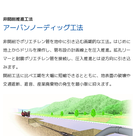
非開削推進工法
アーバンノーディッグ工法
非開削でポリエチレン管を地中に引き込む画期的な工法。はじめに
地上からドリルを操作し、管布設の計画線上を圧入推進。拡孔リー
マーと耐震ポリエチレン管を接続し、圧入推進とは逆方向に引き込
みます。
開削工法に比べ工期を大幅に短縮できるとともに、地表面の破壊や
交通遮断、遮音、産業廃棄物の発生を最小限に抑えます。