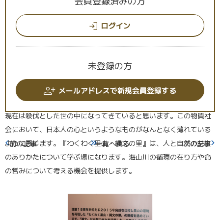
会員登録済みの方
ログイン
「命の教育・命の営み」を体験できる施設
目指して
未登録の方
この度設置される「わくわく里山・縄文の里」に
メールアドレスで新規会員登録する
ついてお教えください。
現在は殺伐とした世の中になってきていると思います。この物質社
会において、日本人の心というようなものがなんとなく薄れている
ように感じます。『わくわく里山・縄文の里』は、人と自然の共生
前の記事
一覧へ戻る
次の記事
のありかたについて学ぶ場になります。海山川の循環の在り方や命
の営みについて考える機会を提供します。