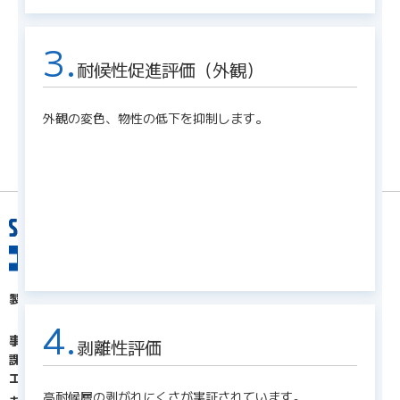
3.
耐候性促進評価（外観）
外観の変色、物性の低下を抑制します。
製品情報を探す
分野で探す
製品群名で探す
品名・品番で探す
4.
事例紹介『現場レポート』
剥離性評価
課題解決
エスロン動画チャンネル
高耐候層の剥がれにくさが実証されています。