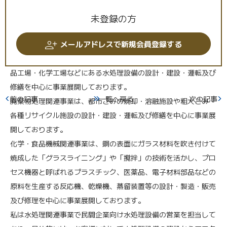
未登録の方
当社は「水処理関連事業」「廃棄物処理関連事業」「化学・食品
メールアドレスで新規会員登録する
機械関連事業」を展開しております。
水処理関連事業は、上・下水道設備や民間の製鉄所・発電所・食
品工場・化学工場などにある水処理設備の設計・建設・運転及び
修繕を中心に事業展開しております。
前の記事
一覧へ戻る
次の記事
廃棄物処理関連事業は、都市ごみの焼却・溶融施設や粗大ごみ・
各種リサイクル施設の設計・建設・運転及び修繕を中心に事業展
開しております。
化学・食品機械関連事業は、鋼の表面にガラス材料を吹き付けて
焼成した「グラスライニング」や「撹拌」の技術を活かし、プロ
セス機器と呼ばれるプラスチック、医薬品、電子材料部品などの
原料を生産する反応機、乾燥機、蒸留装置等の設計・製造・販売
及び修理を中心に事業展開しております。
私は水処理関連事業で民間企業向け水処理設備の営業を担当して