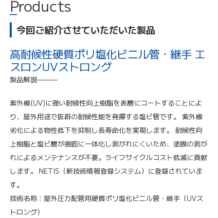
Products
今回ご紹介させていただいた製品
高耐候性硬質ポリ塩化ビニル管・継手 エ
スロンUVストロング
製品解説———
紫外線(UV)に強い耐候性向上樹脂を表層にコートすることによ
り、屋外用途で抜群の耐候性能を発揮する塩ビ管です。 紫外線
劣化による物性低下を抑制し長寿命化を実現します。 耐候性向
上樹脂と塩ビ層が強固に一体化し剥がれにくいため、塗膜の剥が
れによるメンテナンスが不要。ライフサイクルコスト低減に貢献
します。 NETIS（新技術情報登録システム）に登録されていま
す。
技術名称：屋外圧力配管用硬質ポリ塩化ビニル管・継手（UVス
トロング）