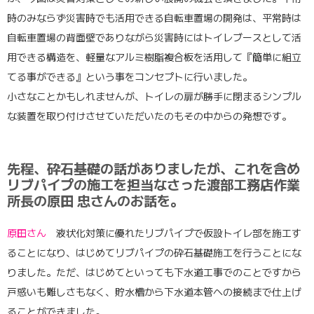
時のみならず災害時でも活用できる自転車置場の開発は、平常時は
自転車置場の背面壁でありながら災害時にはトイレブースとして活
用できる構造を、軽量なアルミ樹脂複合板を活用して『簡単に組立
てる事ができる』という事をコンセプトに行いました。
小さなことかもしれませんが、トイレの扉が勝手に閉まるシンプル
な装置を取り付けさせていただいたのもその中からの発想です。
先程、砕石基礎の話がありましたが、これを含め
リブパイプの施工を担当なさった渡部工務店作業
所長の原田 忠さんのお話を。
原田さん
液状化対策に優れたリブパイプで仮設トイレ部を施工す
ることになり、はじめてリブパイプの砕石基礎施工を行うことにな
りました。ただ、はじめてといっても下水道工事でのことですから
戸惑いも難しさもなく、貯水槽から下水道本管への接続まで仕上げ
ることができました。