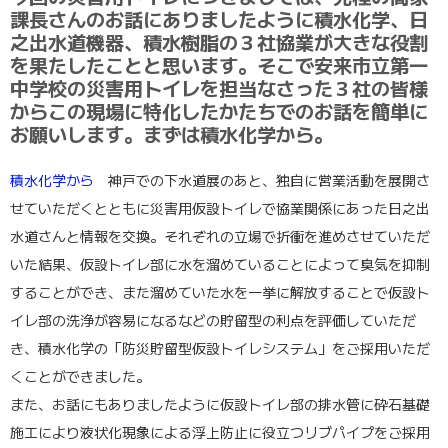
課長さんのお話にありましたように積水化学、日
之出水道機器、積水樹脂の３社協業が大きな役割
を果たしたことと思います。そこで安来市立第一
中学校の災害用トイレを担当なさった３社の皆様
からこの現場に特化したかたちでのお話を簡単に
お願いします。まずは積水化学から。
積水化学から
神戸での下水道展のあと、独自に営業活動を展開さ
せていただくとともに災害用仮設トイレで協業関係にあった日之出
水道さんと情報を交換。それぞれの立場で折衝を進めさせていただ
いた結果、仮設トイレ部に水を溜めていることによって臭気を抑制
することができ、また溜めていた水を一挙に解放することで仮設ト
イレ部の洗浄が容易になるなどの貯留型の利点を評価していただ
き、積水化学の「防災貯留型仮設トイレシステム」をご採用いただ
くことができました。
また、お話にもありましたように仮設トイレ部の排水管に砕石基礎
施工により液状化現象による浮上防止に役立つリブパイプをご採用