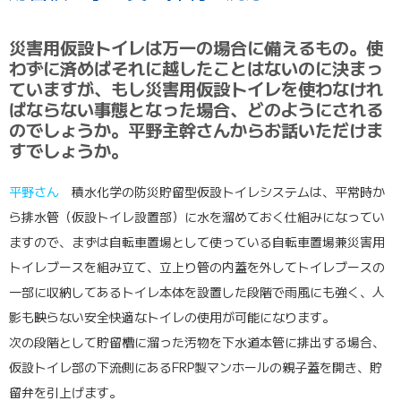
災害用仮設トイレは万一の場合に備えるもの。使
わずに済めばそれに越したことはないのに決まっ
ていますが、もし災害用仮設トイレを使わなけれ
ばならない事態となった場合、どのようにされる
のでしょうか。平野主幹さんからお話いただけま
すでしょうか。
平野さん
積水化学の防災貯留型仮設トイレシステムは、平常時か
ら排水管（仮設トイレ設置部）に水を溜めておく仕組みになってい
ますので、まずは自転車置場として使っている自転車置場兼災害用
トイレブースを組み立て、立上り管の内蓋を外してトイレブースの
一部に収納してあるトイレ本体を設置した段階で雨風にも強く、人
影も映らない安全快適なトイレの使用が可能になります。
次の段階として貯留槽に溜った汚物を下水道本管に排出する場合、
仮設トイレ部の下流側にあるFRP製マンホールの親子蓋を開き、貯
留弁を引上げます。