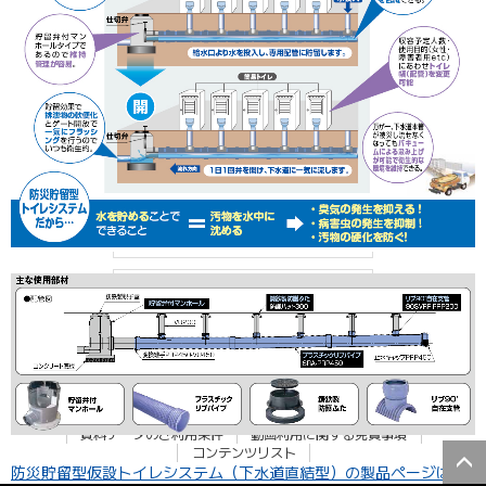
製品情報を探す
分野で探す
製品群名で探す
品名・品番で探す
事例紹介『現場レポート』
課題解決
エスロン動画チャンネル
お知らせ
お問い合わせ・よくある質問
個人情報保護方針
企業情報開示方針
企業行動指針
製品安全自主行動指針
ウェブサイトポリシー
資料データのご利用条件
動画利用に関する免責事項
コンテンツリスト
防災貯留型仮設トイレシステム（下水道直結型）の製品ページはこ