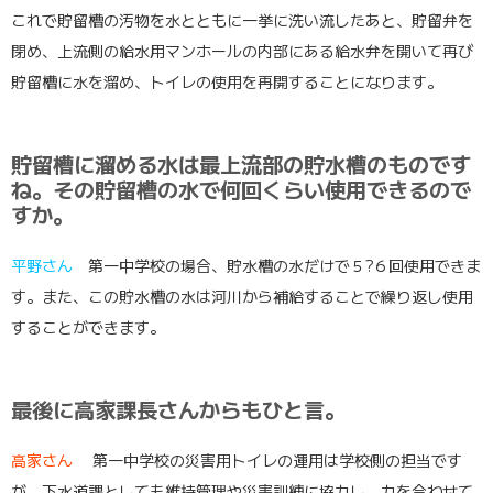
これで貯留槽の汚物を水とともに一挙に洗い流したあと、貯留弁を
閉め、上流側の給水用マンホールの内部にある給水弁を開いて再び
貯留槽に水を溜め、トイレの使用を再開することになります。
貯留槽に溜める水は最上流部の貯水槽のものです
ね。その貯留槽の水で何回くらい使用できるので
すか。
平野さん
第一中学校の場合、貯水槽の水だけで５?６回使用できま
す。また、この貯水槽の水は河川から補給することで繰り返し使用
することができます。
最後に高家課長さんからもひと言。
高家さん
第一中学校の災害用トイレの運用は学校側の担当です
が、下水道課としても維持管理や災害訓練に協力し、力を合わせて