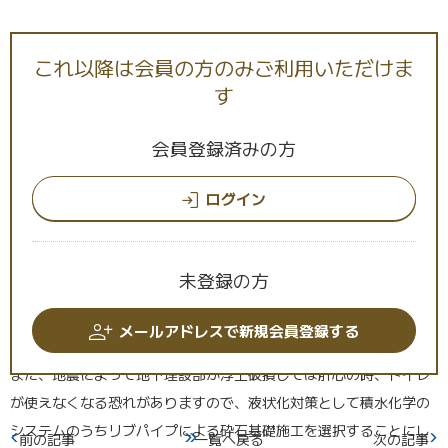
幾つもの災害用仮設トイレ方式がある中で、貯留
これ以降は会員の方のみご利用いただけま
型であり、かつ下水道本管接続方式をとっている
す
積水化学の「防災貯留型仮設トイレシステム」を
ご採用いただいたということですね。
会員登録済みの方
高家さん
そうです。ただの下水道本管直結型だと地震災害時に下
ログイン
流側の下水道管路が破損し災害用トイレが使えなくなる恐れがあ
る。その点、仮設トイレ直下の排水管を貯留槽としている積水化学
の防災貯留型仮設トイレシステムなら下流側の下水道管路が破損し
未登録の方
ても貯留槽があることによってトイレ使用が可能であり、またその
貯留槽に水を溜めておくことで臭気の発生を抑え、継続使用時の管
メールアドレスで新規会員登録する
内洗浄も容易になりますからね。
また、地震によって地下埋設部が浮上破損しては肝心の時、トイレ
が使えなくなる恐れがありますので、液状化対策として積水化学の
システムのうちリブパイプによる砕石基礎施工を選択することにし
前の記事
一覧へ戻る
次の記事