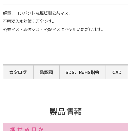
軽量、コンパクトな塩ビ製公共マス。
不明浸入水対策も万全です。
公共マス・取付マス・公設マスにご使用いただけます。
カタログ
承認図
SDS、RoHS指令
CAD
マス総合カタログ
#表紙縦-WEB版
SDS(安全データシート)一覧
コーキョーマス(塩ビ製マス)CAD
2D
ツールコード：05451 [pdf]（44,644.68 KB）
ツールコード：05139 [pdf]（432.54 KB）
ツールコード：24000
ツールコード：26393 [zip]（3,599.83 KB）
関連ページを見る
ダウンロードする
ダウンロードする
ダウンロードする
製品情報
※「ダウンロードする」の上で右クリック⇒「リンクのアドレスをコ
ブックマーク
ブックマーク
ブックマーク
ピー」を選択するとURLをコピーできます。
押せる目次
※「ダウンロードする」の上で右クリック⇒「リンクのアドレスをコ
※「ダウンロードする」の上で右クリック⇒「リンクのアドレスをコ