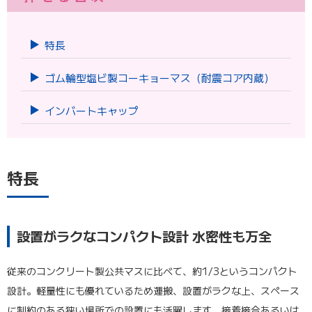
#表紙横-WEB版
ピー」を選択するとURLをコピーできます。
ピー」を選択するとURLをコピーできます。
ツールコード：06280 [pdf]（402.10 KB）
ダウンロードする
特長
ブックマーク
ゴム輪型塩ビ製コーキョーマス（耐震コア内蔵）
コーキョーマス(塩ビ製マス)承認図
インバートキャップ
ツールコード：02214 [pdf]（7,507.50 KB）
ダウンロードする
特長
ブックマーク
※「ダウンロードする」の上で右クリック⇒「リンクのアドレスをコ
ピー」を選択するとURLをコピーできます。
設置がラクなコンパクト設計 水密性も万全
従来のコンクリート製公共マスに比べて、約1/3というコンパクト
設計。軽量性にも優れているため運搬、設置がラクな上、スペース
に制約のある狭い場所での設置にも活躍します。接着接合あるいは