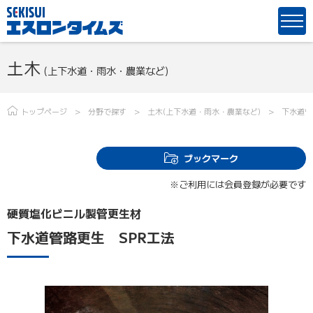
土木
(上下水道・雨水・農業など)
トップページ
分野で探す
土木(上下水道・雨水・農業など)
下水道管
ブックマーク
※ご利用には会員登録が必要です
硬質塩化ビニル製管更生材
下水道管路更生 SPR工法