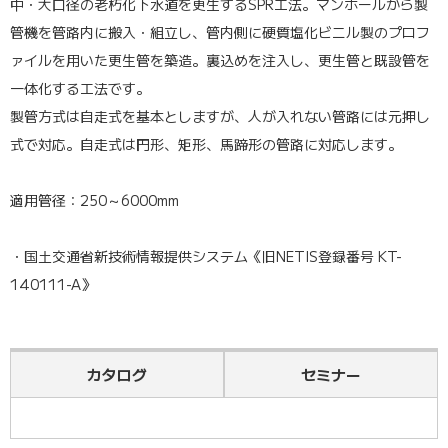
中・大口径の老朽化下水道を更生するSPR工法。マンホールから製
管機を管路内に搬入・組立し、管内側に硬質塩化ビニル製のプロフ
ァイルを用いた更生管を築造。裏込めを注入し、更生管と既設管を
一体化する工法です。
製管方式は自走式を基本としますが、人が入れない管路には元押し
式で対応。自走式は円形、矩形、馬蹄形の管路に対応します。
適用管径：250～6000mm
・国土交通省新技術情報提供システム《旧NETIS登録番号 KT-
140111-A》
カタログ
セミナー
管路リニューアルソリューションカタログ
管路更生の基礎知識 ～埋設管の老朽化対策～