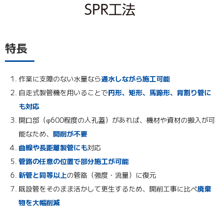
特長
作業に支障のない水量なら
通水しながら施工可能
自走式製管機を用いることで
円形、矩形、馬蹄形、背割り管に
も対応
開口部（φ600程度の人孔蓋）があれば、機材や資材の搬入が可
能なため、
開削が不要
曲線や長距離製管にも
対応
管路の任意の位置で部分施工が可能
新管と同等以上
の管路（強度・流量）に復元
既設管をそのまま活かして更生するため、開削工事に比べ
廃棄
物を大幅削減