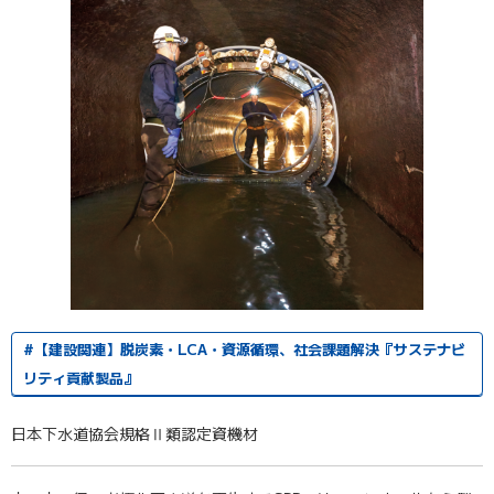
#【建設関連】脱炭素・LCA・資源循環、社会課題解決『サステナビ
リティ貢献製品』
日本下水道協会規格Ⅱ類認定資機材