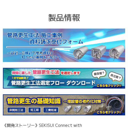
ツールコード：06871 [pdf]（11,617.88 KB）
ツールコード：-
関連ページを見る
ダウンロードする
製品情報
※「ダウンロードする」の上で右クリック⇒「リンクのアドレスをコ
ブックマーク
ピー」を選択するとURLをコピーできます。
SPR-SE工法パンフレット
ツールコード：06861 [pdf]（2,532.04 KB）
ダウンロードする
ブックマーク
SPR-NX工法#70Nタイプリーフレット
ツールコード：06860 [pdf]（915.62 KB）
ダウンロードする
ブックマーク
※「ダウンロードする」の上で右クリック⇒「リンクのアドレスをコ
《開発ストーリー》SEKISUI Connect with
ピー」を選択するとURLをコピーできます。