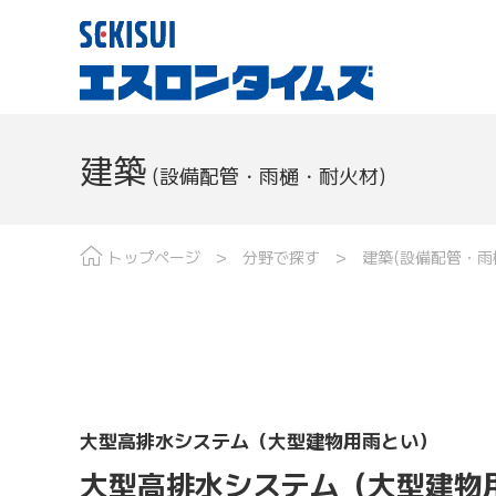
建築
(設備配管・雨樋・耐火材)
現場レポート
分野で探す
最
トップページ
分野で探す
建築(設備配管・雨
大型高排水システム（大型建物用雨とい）
大型高排水システム（大型建物