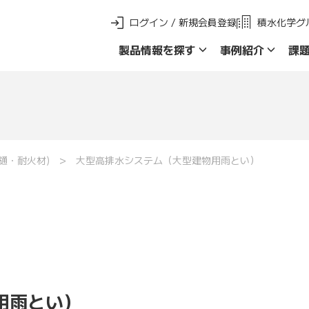
ログイン / 新規会員登録
積水化学グ
製品情報を探す
事例紹介
課
新 製品ご採用事例
製品群名で探す
品名・品番で探
樋・耐火材)
大型高排水システム（大型建物用雨とい）
用雨とい）