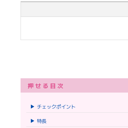
大型高排水システム
ツールコード：-
※「ダウンロードする」の上で右クリック⇒「リ
押せる目次
チェックポイント
特長