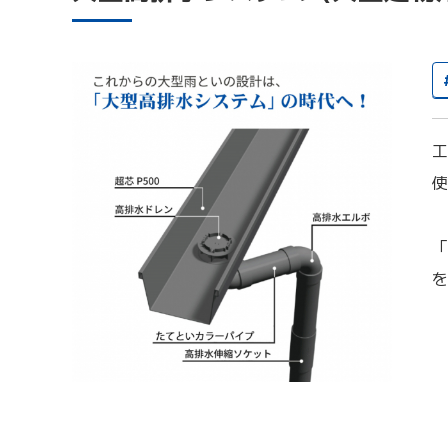
工
使
「
を