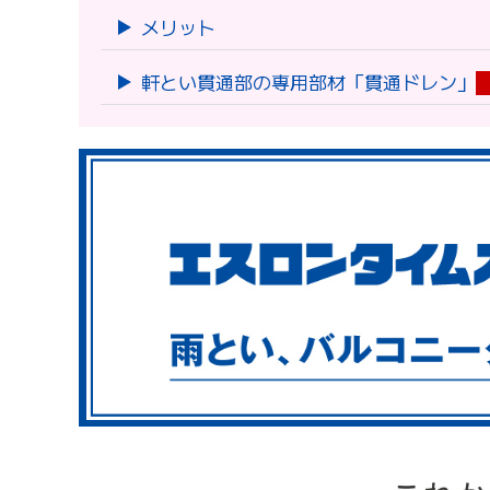
メリット
軒とい貫通部の専用部材「貫通ドレン」