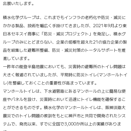
出展いたします。
積水化学グループは、これまでもインフラの老朽化や防災・減災に
かかる製品、技術を幅広く手掛けてきましたが、2021年9月より東
日本セキスイ商事に「防災・減災プロジェクト」を発足し、積水グ
ループのみにとどまらない、企業の垣根を超えた21の協力企業の製
品を結集した避難所整備、防災・減災対策のトータルサポートを推
進しています。
一昨年の能登半島地震においても、災害時の避難所のトイレ問題は
大きく報道されていましたが、平常時に防災トイレ(マンホールトイ
レ)を整備しておくことの重要性が高まっています。
マンホールトイレは、下水道管路にあるマンホールの上に簡易な便
座やパネルを設け、災害時において迅速にトイレ機能を確保するこ
とができるものです。積水化学のマンホールトイレは、阪神淡路大
震災でのトイレ問題の教訓をもとに神戸市と共同で開発されたシス
テムで、発売以来、すでに全国で3,000か所以上の実績がありま