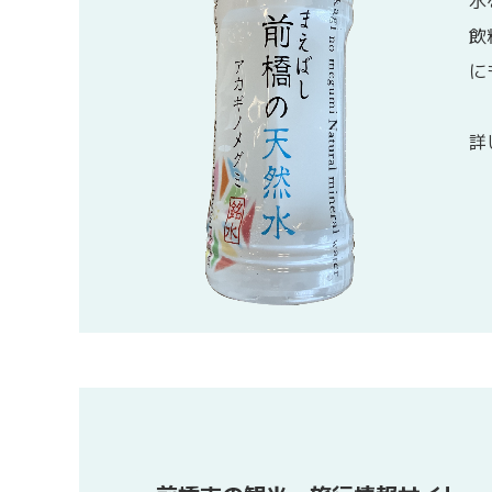
水
飲
に
詳