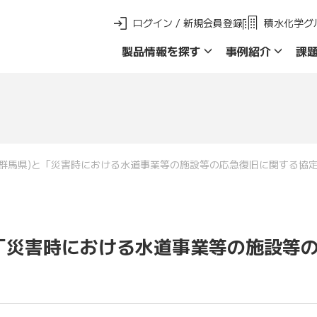
ログイン / 新規会員登録
積水化学グ
製品情報を探す
事例紹介
課
新 製品ご採用事例
製品群名で探す
品名・品番で探
(群馬県)と「災害時における水道事業等の施設等の応急復旧に関する協定
と「災害時における水道事業等の施設等