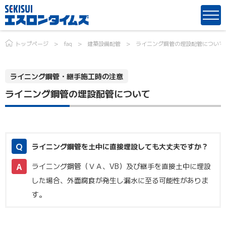
トップページ
faq
建築設備配管
ライニング鋼管の埋設配管について
ライニング鋼管・継手施工時の注意
ライニング鋼管の埋設配管について
ライニング鋼管を土中に直接埋設しても大丈夫ですか？
ライニング鋼管（ＶＡ、VB）及び継手を直接土中に埋設
した場合、外面腐食が発生し漏水に至る可能性がありま
す。