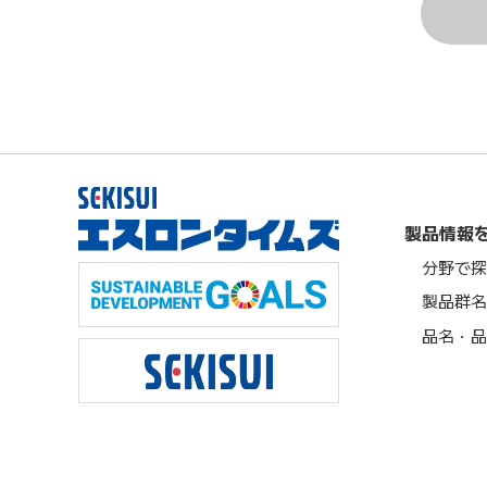
製品情報
分野で探
製品群名
品名・品