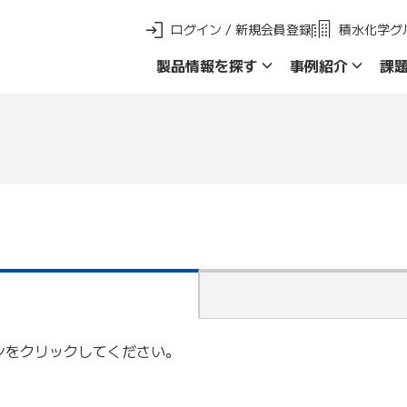
ログイン / 新規会員登録
積水化学グ
製品情報を探す
事例紹介
課
新 製品ご採用事例
製品群名で探す
品名・品番で探
ンをクリックしてください。