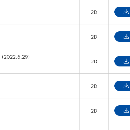
2D
2D
022.6.29）
2D
2D
2D